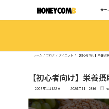
コ
ナ
ン
ビ
サニ
テ
ゲ
ン
ー
ツ
シ
へ
ョ
ス
ン
キ
に
ッ
移
プ
動
ホーム
ブログ
ダイエット
【初心者向け】栄養摂
【初心者向け】栄養摂
最
2025年11月22日
2025年11月28日
n
終
更
新
日