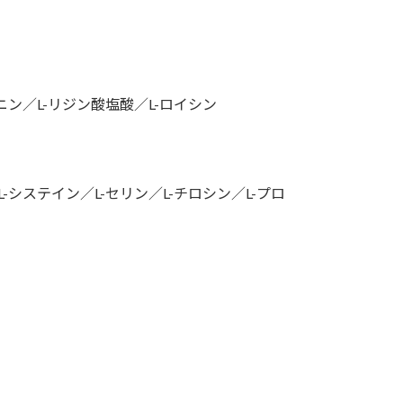
ニン／L-リジン酸塩酸／L-ロイシン
-システイン／L-セリン／L-チロシン／L-プロ
。