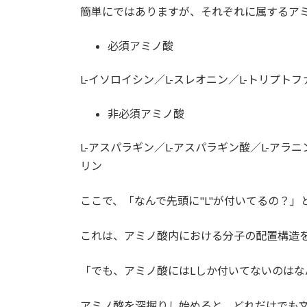
簡単にではありますが、それぞれに属するア
必須アミノ酸
L-イソロイシン／L-スレオニン／L-トリプトフ
非必須アミノ酸
L-アスパラギン／L-アスパラギン酸／L-アラニ
リン
ここで、「なんで先頭に"L"が付いてるの？
これは、アミノ酸内における分子の配置構造を表し
「でも、アミノ酸にはLしか付いてないのはな
アミノ酸を深掘りし始めると、どれだけでも