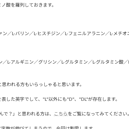
ミノ酸を羅列しておきます。
ァン／L-バリン／L-ヒスチジン／L-フェニルアラニン／L-メチオ
ン／L-アルギニン／グリシン／L-グルタミン／L-グルタミン酸／L
」と思われる方もいらっしゃると思います。
た英字でして、"L"以外にも"D"、"DL"が存在します。
んで？」と思われる方は、
こちら
をご覧になってみてください
文字数が伸びてしまうので、今回は割愛します。