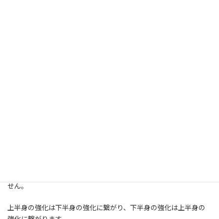
また、少なくとも1日はトレーニングオフ、所謂、休息日を設ける
ことも疲労を減らしパフォーマンを維持するには効果的です。
こうした"疲労"との付き合い方を知っておくことも非常に大切です
ので、『全面性の原則』に則り、トレーニングにおける効果を最大
限獲得する為にも、休息も積極的に取り入れていきましょう。
まとめ：全面性の原則に則って
今回は、『全面性の原則』について、お伝えしてきました。
『全面性の原則』とは、上半身や下半身だけでなく全身を鍛える
ことが、身体全体のパフォーマンスに繋がるという原則です。
相互補完関係にある上半身と下半身は、どちらを欠いてもいけま
せん。
上半身の強化は下半身の強化に繋がり、下半身の強化は上半身の
強化に繋がります。