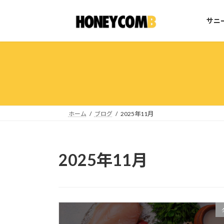
コ
ナ
ン
ビ
サニ
テ
ゲ
ン
ー
ツ
シ
へ
ョ
ス
ン
キ
に
ッ
移
プ
動
ホーム
ブログ
2025年11月
2025年11月