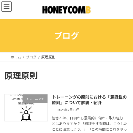
コ
ナ
ン
ビ
テ
ゲ
ン
ー
ツ
シ
へ
ョ
ブログ
ス
ン
キ
に
ッ
移
プ
動
ホーム
ブログ
原理原則
原理原則
トレーニングの原則における『意識性の
トレーニング
原則』について解説・紹介
2023年7月10日
皆さんは、日頃から意識的に何かに取り組むこ
とはありますか？ 「料理をする時は、こうした
ことに注意しよう。」 「この時間にこれをやっ