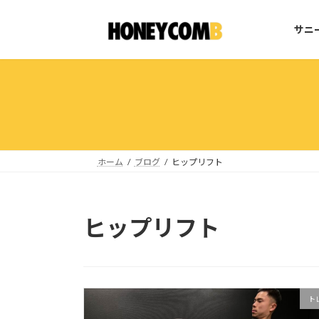
コ
ナ
ン
ビ
サニ
テ
ゲ
ン
ー
ツ
シ
へ
ョ
ス
ン
キ
に
ッ
移
プ
動
ホーム
ブログ
ヒップリフト
ヒップリフト
ト