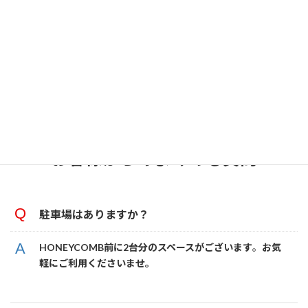
10代から80代までサポートさせていただいております。
健康寿命を伸ばしたい、いつまでも人生を目一杯楽しみたいとい
う方が多くいらっしゃるのが二宮と大磯の特徴でしょう。
その中で、運動と食事は非常に大事なポイントですので、みなさん
のHONEYCOMBへのお越しを心よりお待ちしております。
お客様からのよくある質問
駐車場はありますか？
HONEYCOMB前に2台分のスペースがございます
。
お気
軽にご利用くださいませ。